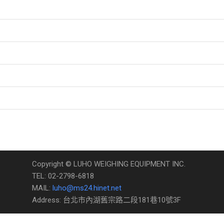
Copyright © LUHO WEIGHING EQUIPMENT INC.
TEL: 02-2798-6818
MAIL:
luho@ms24.hinet.net
Address: 台北市內湖舊宗路二段181巷10號3F