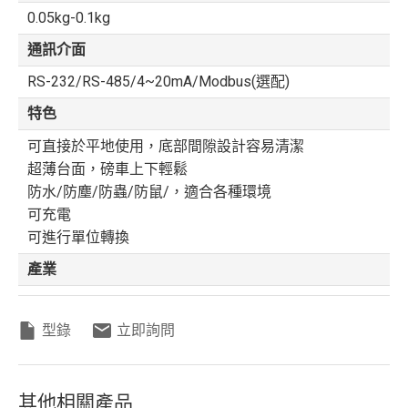
0.05kg-0.1kg
通訊介面
RS-232/RS-485/4~20mA/Modbus(選配)
特色
可直接於平地使用，底部間隙設計容易清潔
超薄台面，磅車上下輕鬆
防水/防塵/防蟲/防鼠/，適合各種環境
可充電
可進行單位轉換
產業
型錄
立即詢問
其他相關產品