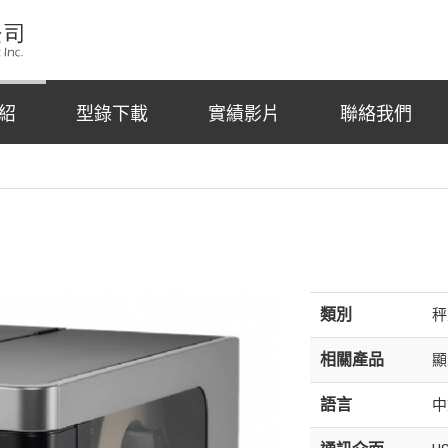
紹
型錄下載
實績影片
聯絡我們
類別
秤
相關產品
顯
語言
中