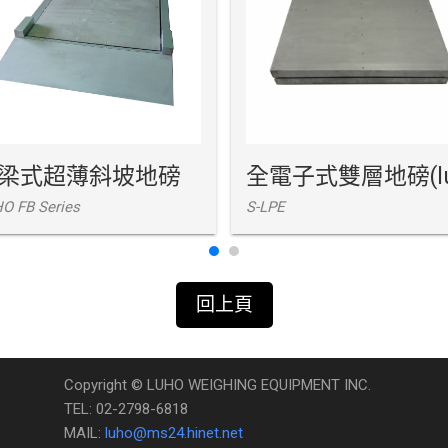
梁式超薄斜坡地磅
O FB Series
S-LPE
回上頁
Copyright © LUHO WEIGHING EQUIPMENT INC.
TEL: 02-2798-6818
MAIL:
luho@ms24.hinet.net