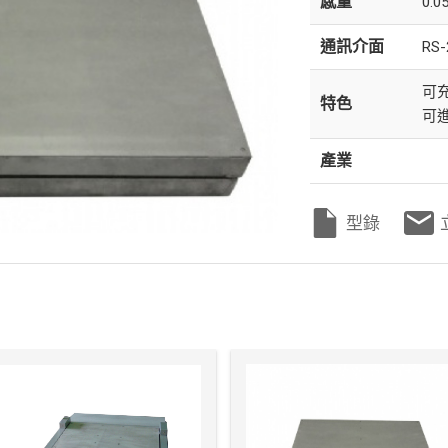
感量
0.0
通訊介面
RS-
可
特色
可
產業
型錄