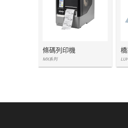
條碼列印機
橋
MX系列
LUH