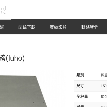
紹
型錄下載
實績影片
聯絡我們
(luho)
類別
秤
尺寸
150
全秤量
500