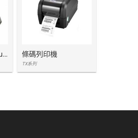
全電子式雙層地磅(luho)
條碼列印機
滾筒式輸
TX系列
Roller Scale