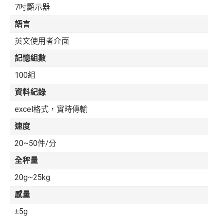
7吋顯示器
語言
英文使用者介面
記憶組數
100組
資料紀錄
excel格式，實時傳輸
速度
20~50件/分
全秤量
20g~25kg
感量
±5g