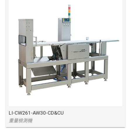
LI-CW261-AW30-CD&CU
重量檢測機