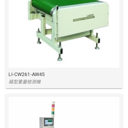
LI-CW261-AW45
箱型重量檢測機